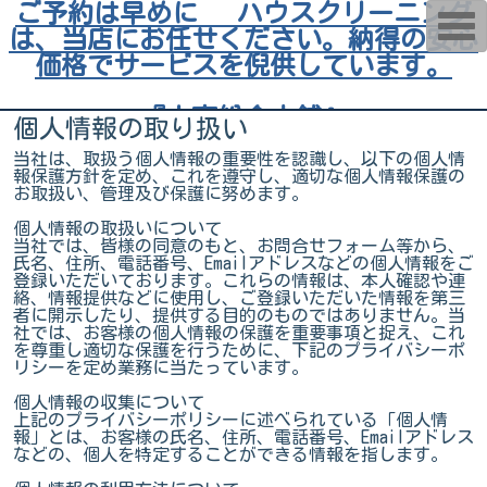
ご予約は早めに ハウスクリーニング
T
は、当店にお任せください。納得の安心
o
g
価格でサービスを倪供しています。
g
l
e
『小高総合本舗』
n
個人情報の取り扱い
a
v
当社は、取扱う個人情報の重要性を認識し、以下の個人情
i
報保護方針を定め、これを遵守し、適切な個人情報保護の
g
お取扱い、管理及び保護に努めます。
a
t
個人情報の取扱いについて
i
当社では、皆様の同意のもと、お問合せフォーム等から、
o
氏名、住所、電話番号、Emailアドレスなどの個人情報をご
n
登録いただいております。これらの情報は、本人確認や連
絡、情報提供などに使用し、ご登録いただいた情報を第三
者に開示したり、提供する目的のものではありません。当
社では、お客様の個人情報の保護を重要事項と捉え、これ
を尊重し適切な保護を行うために、下記のプライバシーポ
リシーを定め業務に当たっています。
個人情報の収集について
上記のプライバシーポリシーに述べられている「個人情
報」とは、お客様の氏名、住所、電話番号、Emailアドレス
などの、個人を特定することができる情報を指します。