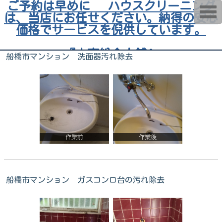
ご予約は早めに ハウスクリーニング
T
は、当店にお任せください。納得の安心
o
g
価格でサービスを倪供しています。
g
l
e
『小高総合本舗』
n
船橋市マンション 洗面器汚れ除去
a
v
i
g
a
t
i
o
n
作業前
作業後
船橋市マンション ガスコンロ台の汚れ除去